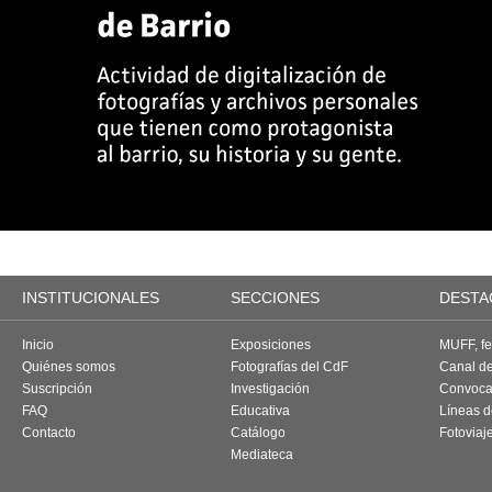
INSTITUCIONALES
SECCIONES
DESTA
Inicio
Exposiciones
MUFF, fes
Quiénes somos
Fotografías del CdF
Canal d
Suscripción
Investigación
Convoca
FAQ
Educativa
Líneas d
Contacto
Catálogo
Fotoviaj
Mediateca