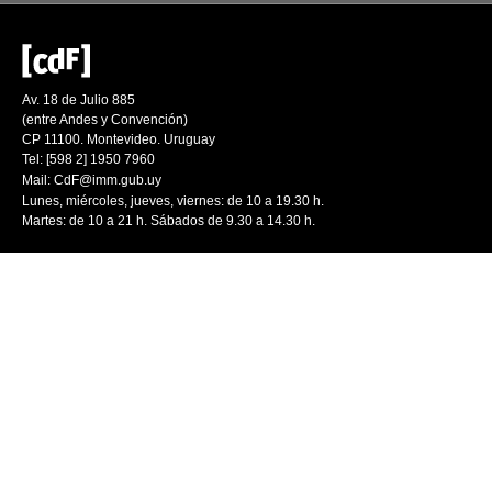
Av. 18 de Julio 885
(entre Andes y Convención)
CP 11100. Montevideo. Uruguay
Tel: [598 2] 1950 7960
Mail:
CdF@imm.gub.uy
Lunes, miércoles, jueves, viernes: de 10 a 19.30 h.
Martes: de 10 a 21 h. Sábados de 9.30 a 14.30 h.