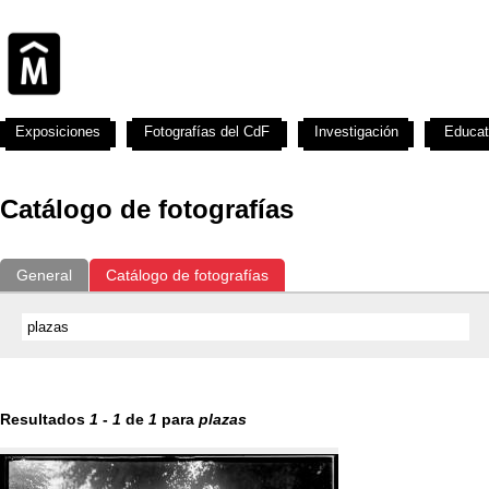
Exposiciones
Fotografías del CdF
Investigación
Educat
Catálogo de fotografías
General
Catálogo de fotografías
Resultados
1
-
1
de
1
para
plazas