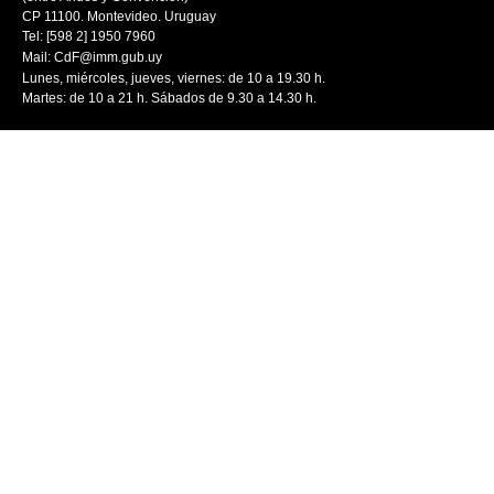
CP 11100. Montevideo. Uruguay
Tel: [598 2] 1950 7960
Mail:
CdF@imm.gub.uy
Lunes, miércoles, jueves, viernes: de 10 a 19.30 h.
Martes: de 10 a 21 h. Sábados de 9.30 a 14.30 h.