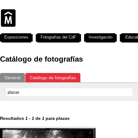
Exposiciones
Fotografías del CdF
Investigación
Educat
Catálogo de fotografías
General
Catálogo de fotografías
Resultados
1
-
1
de
1
para
plazas