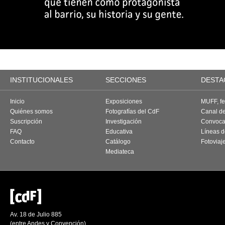
INSTITUCIONALES
SECCIONES
DESTA
Inicio
Exposiciones
MUFF, fes
Quiénes somos
Fotografías del CdF
Canal d
Suscripción
Investigación
Convoca
FAQ
Educativa
Líneas d
Contacto
Catálogo
Fotoviaj
Mediateca
Av. 18 de Julio 885
(entre Andes y Convención)