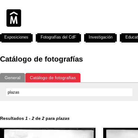
Exposiciones
Fotografías del CdF
Investigación
Educat
Catálogo de fotografías
General
Catálogo de fotografías
Resultados
1
-
2
de
2
para
plazas