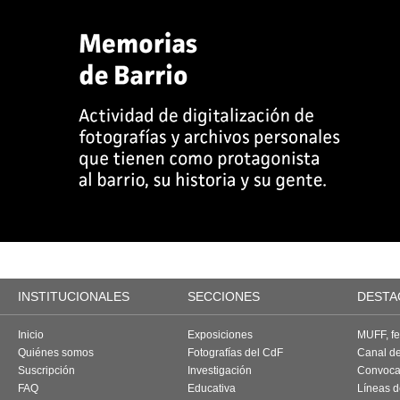
INSTITUCIONALES
SECCIONES
DESTA
Inicio
Exposiciones
MUFF, fes
Quiénes somos
Fotografías del CdF
Canal d
Suscripción
Investigación
Convoca
FAQ
Educativa
Líneas d