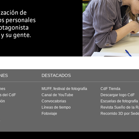
NES
DESTACADOS
nes
MUFF, festival de fotografía
CdF Tienda
as del CdF
Canal de YouTube
Descargar logo CdF
ión
Convocatorias
Escuelas de fotografía
Líneas de tiempo
Revista Sueño de la 
Fotoviaje
Recorrido 3D por Sed
a