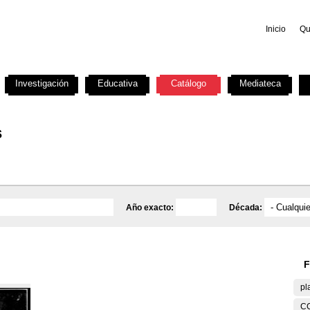
Inicio
Qu
Investigación
Educativa
Catálogo
Mediateca
s
Año exacto:
Década:
F
pl
C