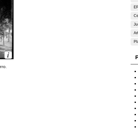
E
Ce
Ju
Ar
Pl
P
rro.