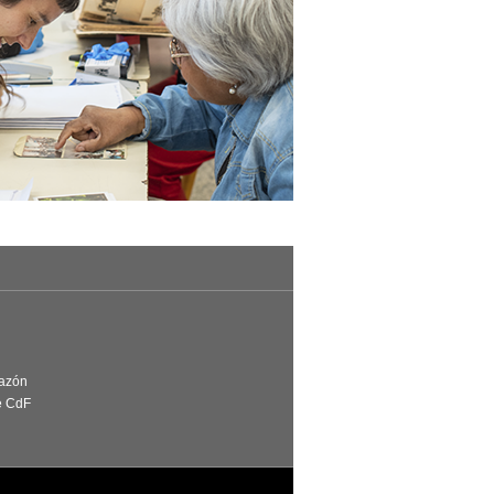
Razón
e CdF