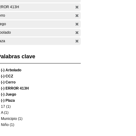
RROR 413H
rro
ego
bolado
aza
alabras clave
(-)
Arbolado
(-)
CCZ
(-)
Cerro
(-)
ERROR 413H
(-)
Juego
(-)
Plaza
17 (1)
A (1)
Municipio (1)
Niño (1)