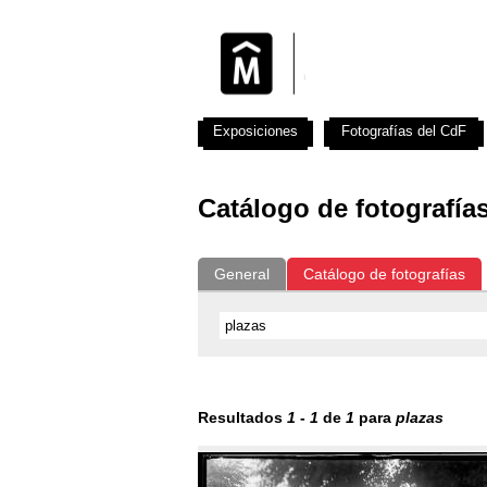
Exposiciones
Fotografías del CdF
Catálogo de fotografía
General
Catálogo de fotografías
Resultados
1
-
1
de
1
para
plazas