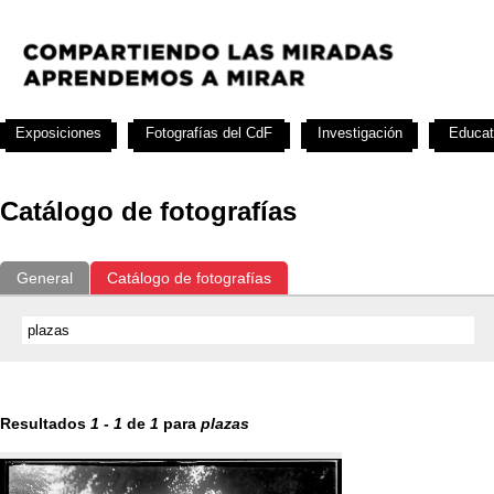
Exposiciones
Fotografías del CdF
Investigación
Educat
Catálogo de fotografías
General
Catálogo de fotografías
Resultados
1
-
1
de
1
para
plazas