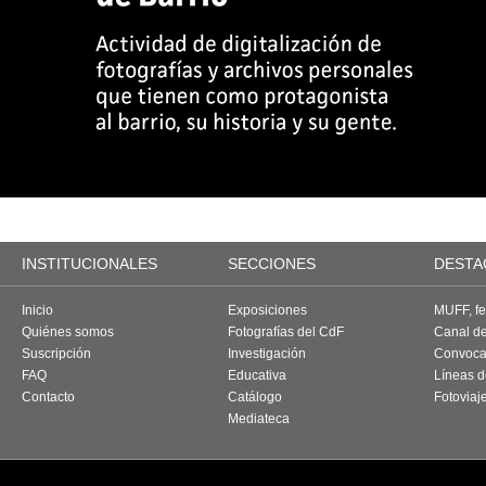
INSTITUCIONALES
SECCIONES
DESTA
Inicio
Exposiciones
MUFF, fes
Quiénes somos
Fotografías del CdF
Canal d
Suscripción
Investigación
Convoca
FAQ
Educativa
Líneas d
Contacto
Catálogo
Fotoviaj
Mediateca