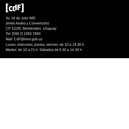
Av. 18 de Julio 885
(entre Andes y Convención)
CP 11100. Montevideo. Uruguay
Tel: [598 2] 1950 7960
Mail:
CdF@imm.gub.uy
Lunes, miércoles, jueves, viernes: de 10 a 19.30 h.
Martes: de 10 a 21 h. Sábados de 9.30 a 14.30 h.