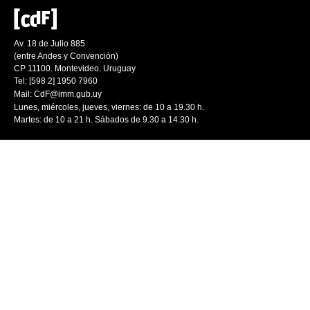
Av. 18 de Julio 885
(entre Andes y Convención)
CP 11100. Montevideo. Uruguay
Tel: [598 2] 1950 7960
Mail:
CdF@imm.gub.uy
Lunes, miércoles, jueves, viernes: de 10 a 19.30 h.
Martes: de 10 a 21 h. Sábados de 9.30 a 14.30 h.