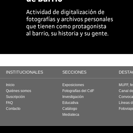
INSTITUCIONALES
SECCIONES
DESTA
Inicio
Exposiciones
MUFF, fes
Quiénes somos
Fotografías del CdF
Canal d
Suscripción
Investigación
Convoca
FAQ
Educativa
Líneas d
Contacto
Catálogo
Fotoviaj
Mediateca