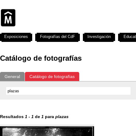
Exposiciones
Fotografías del CdF
Investigación
Educat
Catálogo de fotografías
General
Catálogo de fotografías
Resultados
1
-
1
de
1
para
plazas