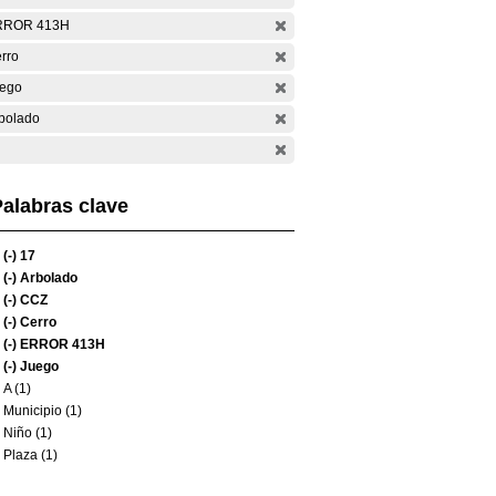
RROR 413H
rro
ego
bolado
alabras clave
(-)
17
(-)
Arbolado
(-)
CCZ
(-)
Cerro
(-)
ERROR 413H
(-)
Juego
A (1)
Municipio (1)
Niño (1)
Plaza (1)