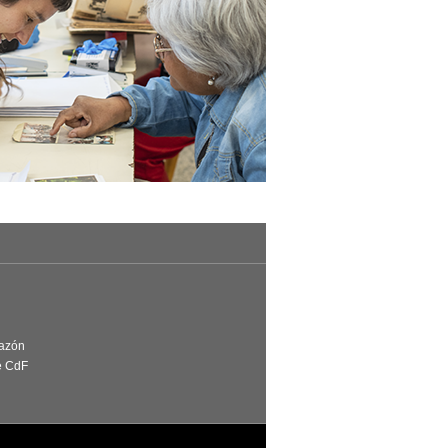
Razón
e CdF