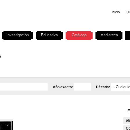
Inicio
Qu
Investigación
Educativa
Catálogo
Mediateca
s
Año exacto:
Década:
F
pl
C