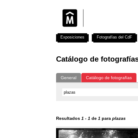
Exposiciones
Fotografías del CdF
Catálogo de fotografía
General
Catálogo de fotografías
Resultados
1
-
1
de
1
para
plazas