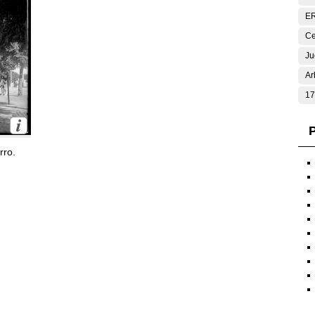
E
Ce
Ju
Ar
17
P
rro.