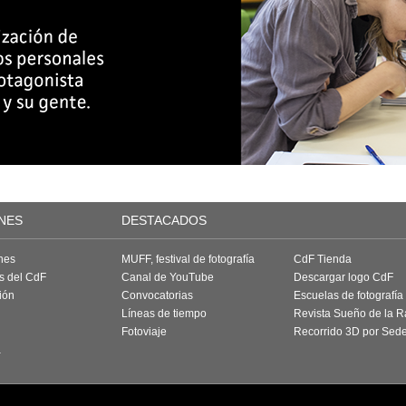
NES
DESTACADOS
nes
MUFF, festival de fotografía
CdF Tienda
as del CdF
Canal de YouTube
Descargar logo CdF
ión
Convocatorias
Escuelas de fotografía
Líneas de tiempo
Revista Sueño de la 
Fotoviaje
Recorrido 3D por Sed
a