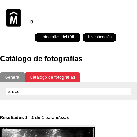
Exposiciones
Fotografías del CdF
Investigación
Educat
Catálogo de fotografías
General
Catálogo de fotografías
Resultados
1
-
1
de
1
para
plazas