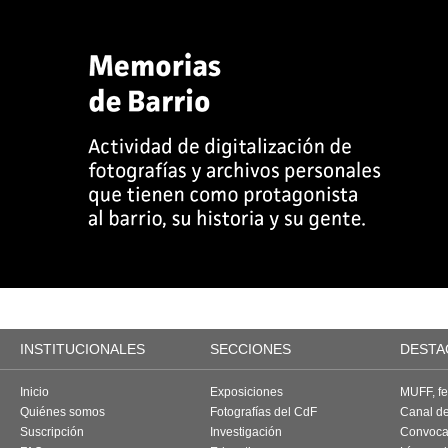
INSTITUCIONALES
SECCIONES
DESTA
Inicio
Exposiciones
MUFF, fes
Quiénes somos
Fotografías del CdF
Canal d
Suscripción
Investigación
Convoca