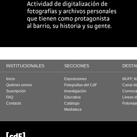
INSTITUCIONALES
SECCIONES
DESTA
Inicio
Exposiciones
MUFF, fes
Quiénes somos
Fotografías del CdF
Canal d
Suscripción
Investigación
Convoca
FAQ
Educativa
Líneas d
Contacto
Catálogo
Fotoviaj
Mediateca