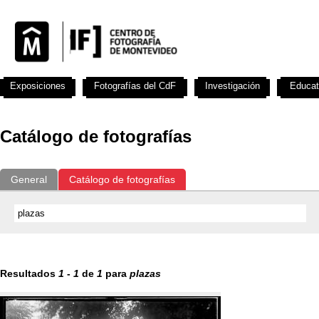
Exposiciones
Fotografías del CdF
Investigación
Educat
Catálogo de fotografías
General
Catálogo de fotografías
Resultados
1
-
1
de
1
para
plazas