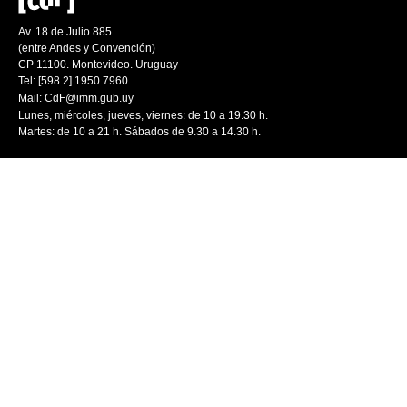
Av. 18 de Julio 885
(entre Andes y Convención)
CP 11100. Montevideo. Uruguay
Tel: [598 2] 1950 7960
Mail:
CdF@imm.gub.uy
Lunes, miércoles, jueves, viernes: de 10 a 19.30 h.
Martes: de 10 a 21 h. Sábados de 9.30 a 14.30 h.