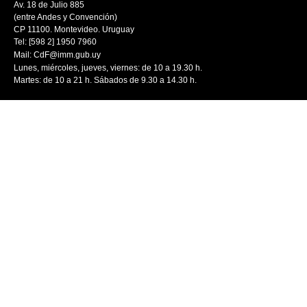
Av. 18 de Julio 885
(entre Andes y Convención)
CP 11100. Montevideo. Uruguay
Tel: [598 2] 1950 7960
Mail:
CdF@imm.gub.uy
Lunes, miércoles, jueves, viernes: de 10 a 19.30 h.
Martes: de 10 a 21 h. Sábados de 9.30 a 14.30 h.