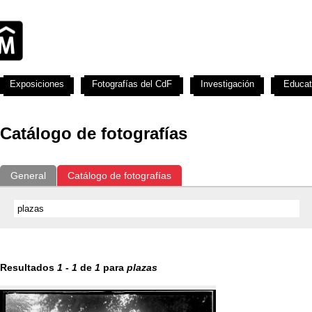
Exposiciones
Fotografías del CdF
Investigación
Educat
Catálogo de fotografías
General
Catálogo de fotografías
Resultados
1
-
1
de
1
para
plazas