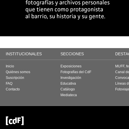
INSTITUCIONALES
SECCIONES
DESTA
Inicio
Exposiciones
MUFF, fes
Quiénes somos
Fotografías del CdF
Canal d
Suscripción
Investigación
Convoca
FAQ
Educativa
Líneas d
Contacto
Catálogo
Fotoviaj
Mediateca