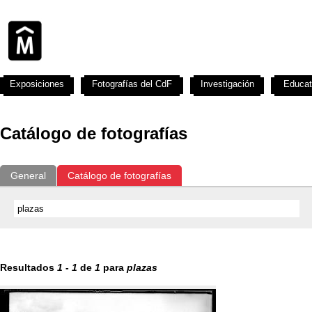
Exposiciones
Fotografías del CdF
Investigación
Educat
Catálogo de fotografías
General
Catálogo de fotografías
Resultados
1
-
1
de
1
para
plazas