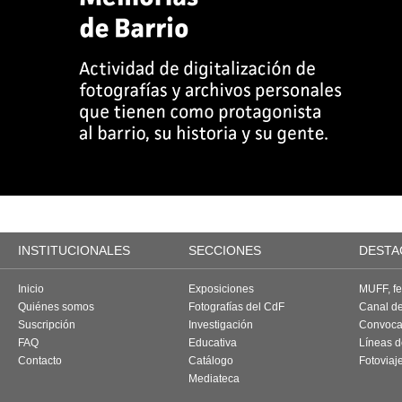
INSTITUCIONALES
SECCIONES
DESTA
Inicio
Exposiciones
MUFF, fes
Quiénes somos
Fotografías del CdF
Canal d
Suscripción
Investigación
Convoca
FAQ
Educativa
Líneas d
Contacto
Catálogo
Fotoviaj
Mediateca