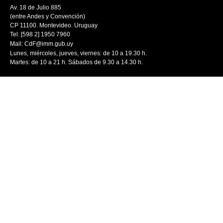
Av. 18 de Julio 885
(entre Andes y Convención)
CP 11100. Montevideo. Uruguay
Tel: [598 2] 1950 7960
Mail:
CdF@imm.gub.uy
Lunes, miércoles, jueves, viernes: de 10 a 19.30 h.
Martes: de 10 a 21 h. Sábados de 9.30 a 14.30 h.