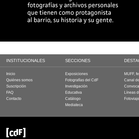
INSTITUCIONALES
SECCIONES
DESTA
Inicio
Exposiciones
MUFF, fes
Quiénes somos
Fotografías del CdF
Canal d
Suscripción
Investigación
Convoca
FAQ
Educativa
Líneas d
Contacto
Catálogo
Fotoviaj
Mediateca