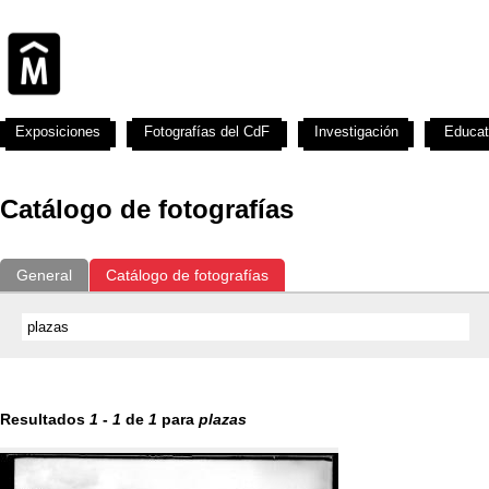
Exposiciones
Fotografías del CdF
Investigación
Educat
Catálogo de fotografías
General
Catálogo de fotografías
Resultados
1
-
1
de
1
para
plazas