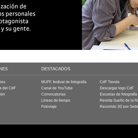
NES
DESTACADOS
nes
MUFF, festival de fotografía
CdF Tienda
as del CdF
Canal de YouTube
Descargar logo CdF
ión
Convocatorias
Escuelas de fotografía
Líneas de tiempo
Revista Sueño de la 
Fotoviaje
Recorrido 3D por Sed
a