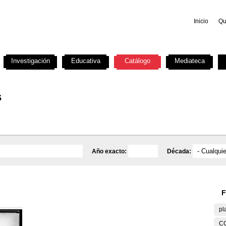
Inicio
Qu
Investigación
Educativa
Catálogo
Mediateca
s
Año exacto:
Década:
F
pl
C