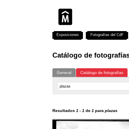
Exposiciones
Fotografías del CdF
Catálogo de fotografía
General
Catálogo de fotografías
Resultados
1
-
1
de
1
para
plazas