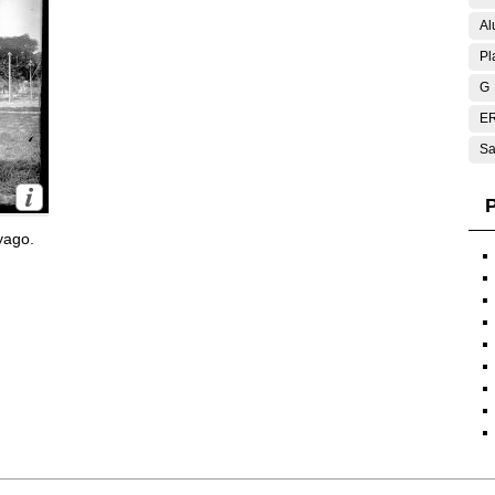
Al
Pl
G
E
Sa
P
yago.