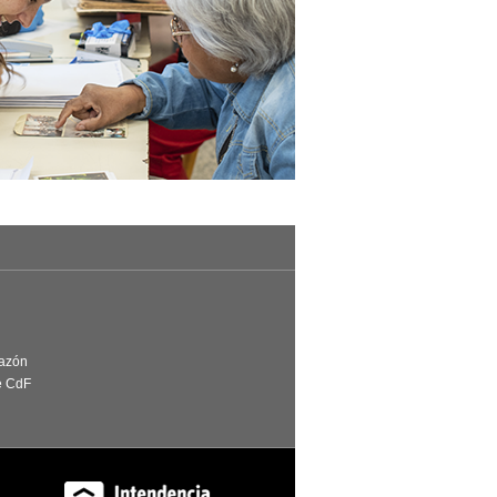
Razón
e CdF