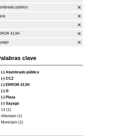
umbrado público
aza
RROR 413H
yago
alabras clave
(-)
Alumbrado público
(-)
CCZ
(-)
ERROR 413H
(-)
G
(-)
Plaza
(-)
Sayago
13 (1)
Arbolado (1)
Municipio (1)