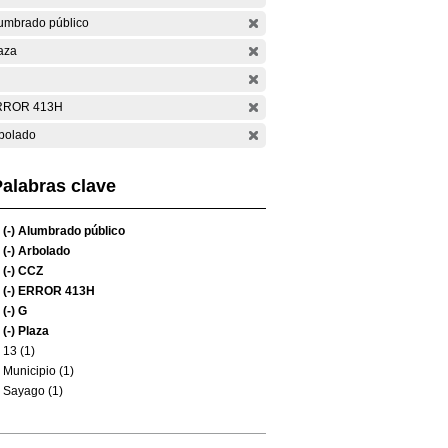
umbrado público
aza
RROR 413H
bolado
alabras clave
(-)
Alumbrado público
(-)
Arbolado
(-)
CCZ
(-)
ERROR 413H
(-)
G
(-)
Plaza
13 (1)
Municipio (1)
Sayago (1)