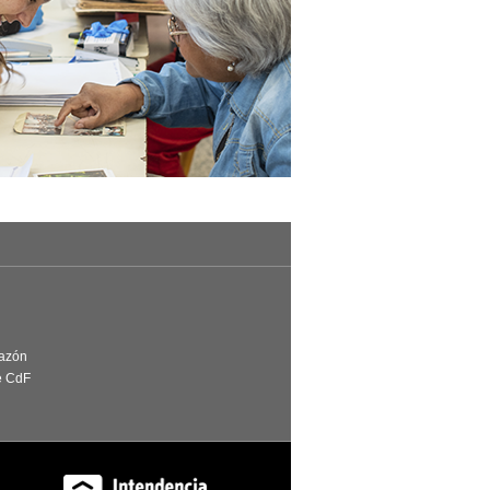
Razón
e CdF