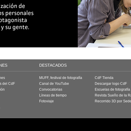
NES
DESTACADOS
nes
MUFF, festival de fotografía
CdF Tienda
as del CdF
Canal de YouTube
Descargar logo CdF
ión
Convocatorias
Escuelas de fotografía
Líneas de tiempo
Revista Sueño de la 
Fotoviaje
Recorrido 3D por Sed
a