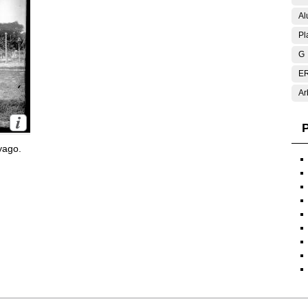
Al
Pl
G
E
Ar
P
yago.