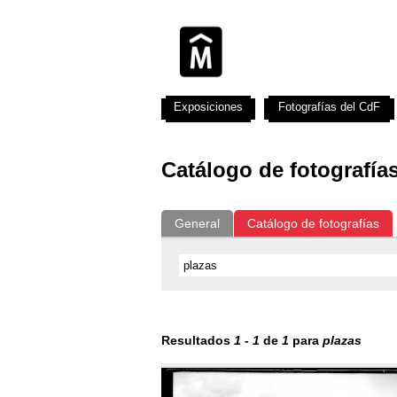
Exposiciones
Fotografías del CdF
Catálogo de fotografía
General
Catálogo de fotografías
Resultados
1
-
1
de
1
para
plazas