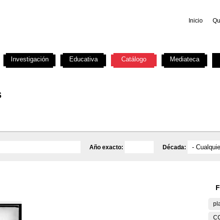
Inicio
Qu
Investigación
Educativa
Catálogo
Mediateca
s
Año exacto:
Década:
F
pl
C