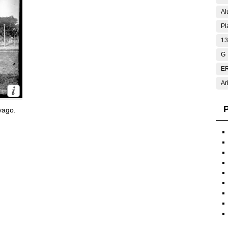
Al
Pl
13
G
E
Ar
P
yago.