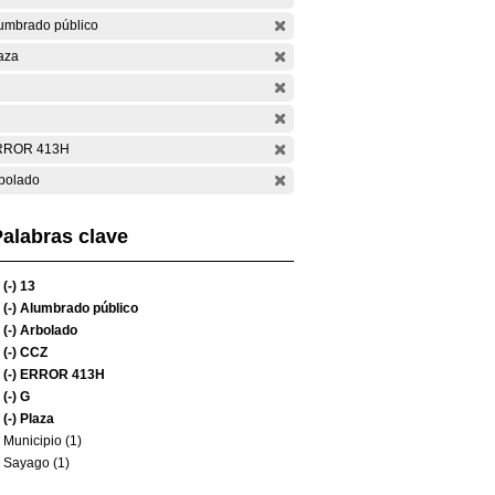
umbrado público
aza
RROR 413H
bolado
alabras clave
(-)
13
(-)
Alumbrado público
(-)
Arbolado
(-)
CCZ
(-)
ERROR 413H
(-)
G
(-)
Plaza
Municipio (1)
Sayago (1)