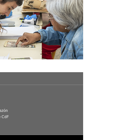
Razón
e CdF