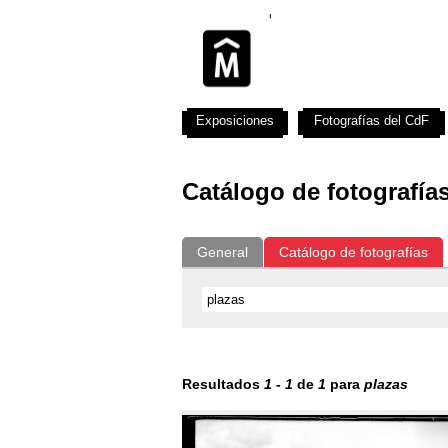
Exposiciones
Fotografías del CdF
Catálogo de fotografía
General
Catálogo de fotografías
Resultados
1
-
1
de
1
para
plazas