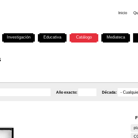
Inicio
Qu
Investigación
Educativa
Catálogo
Mediateca
s
Año exacto:
Década:
F
pl
C