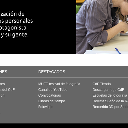
NES
DESTACADOS
nes
MUFF, festival de fotografía
CdF Tienda
as del CdF
Canal de YouTube
Descargar logo CdF
ión
Convocatorias
Escuelas de fotografía
Líneas de tiempo
Revista Sueño de la 
Fotoviaje
Recorrido 3D por Sed
a