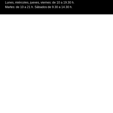
Lunes, miércoles, jueves, viernes: de 10 a 19.30 h.
Martes: de 10 a 21 h. Sábados de 9.30 a 14.30 h.