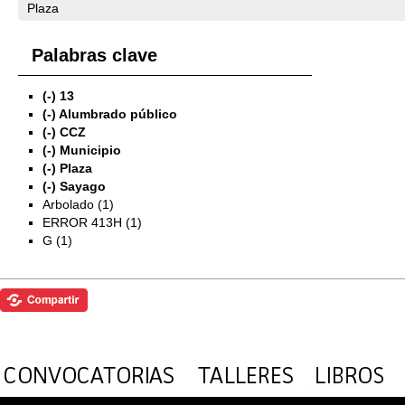
Plaza
Palabras clave
(-)
13
(-)
Alumbrado público
(-)
CCZ
(-)
Municipio
(-)
Plaza
(-)
Sayago
Arbolado (1)
ERROR 413H (1)
G (1)
Exposiciones
Investigación
Fotografías del CdF
Mediateca
Educativa
Catálogo