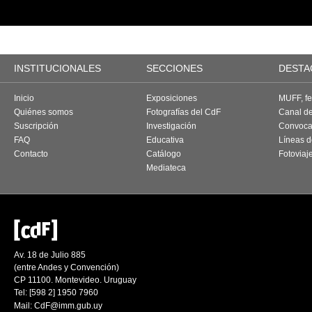
INSTITUCIONALES
SECCIONES
DESTA
Inicio
Exposiciones
MUFF, fes
Quiénes somos
Fotografías del CdF
Canal d
Suscripción
Investigación
Convoca
FAQ
Educativa
Líneas d
Contacto
Catálogo
Fotoviaj
Mediateca
Av. 18 de Julio 885
(entre Andes y Convención)
CP 11100. Montevideo. Uruguay
Tel: [598 2] 1950 7960
Mail:
CdF@imm.gub.uy