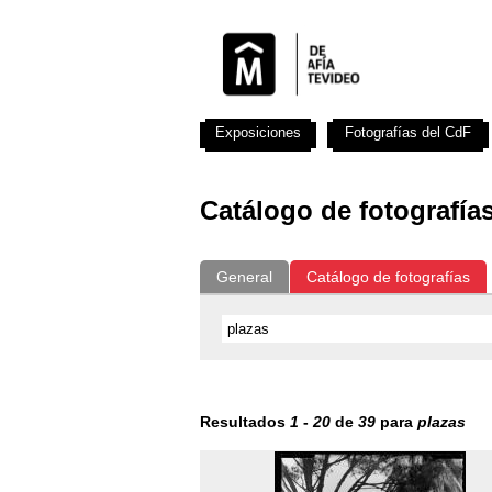
Exposiciones
Fotografías del CdF
Catálogo de fotografía
General
Catálogo de fotografías
Resultados
1
-
20
de
39
para
plazas