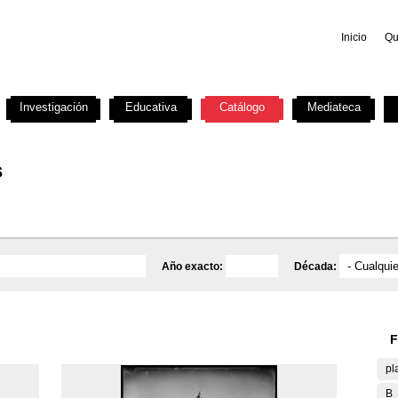
Inicio
Qu
Investigación
Educativa
Catálogo
Mediateca
s
Año exacto:
Década:
F
pl
B