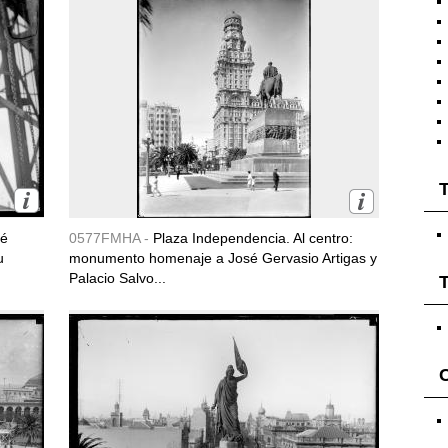
T
sé
0577FMHA -
Plaza Independencia. Al centro:
u
monumento homenaje a José Gervasio Artigas y
Palacio Salvo...
T