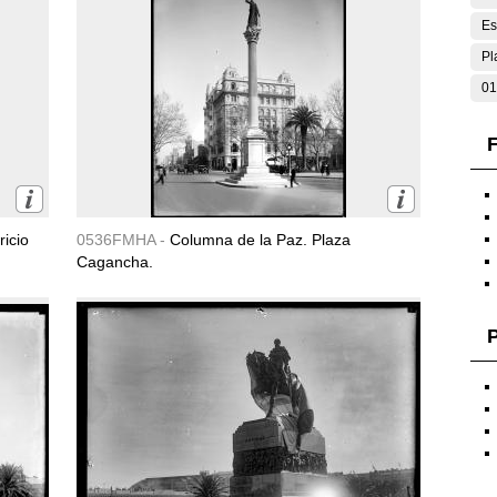
Es
Pl
01
F
icio
0536FMHA -
Columna de la Paz. Plaza
Cagancha.