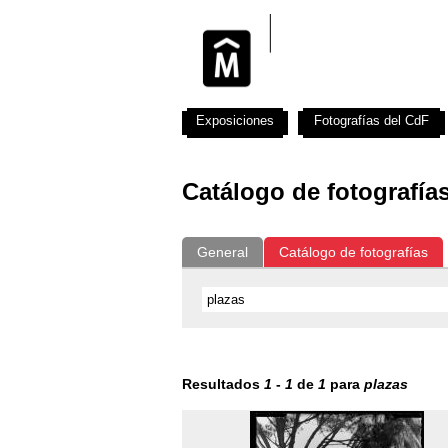
Exposiciones
Fotografías del CdF
Catálogo de fotografía
General
Catálogo de fotografías
Resultados
1
-
1
de
1
para
plazas