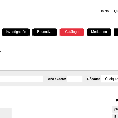
Inicio
Qu
Investigación
Educativa
Catálogo
Mediateca
s
Año exacto:
Década:
F
pl
B