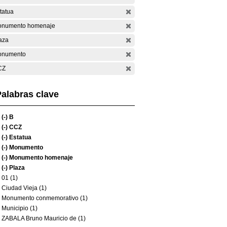
tatua
numento homenaje
aza
onumento
CZ
alabras clave
(-)
B
(-)
CCZ
(-)
Estatua
(-)
Monumento
(-)
Monumento homenaje
(-)
Plaza
01 (1)
Ciudad Vieja (1)
Monumento conmemorativo (1)
Municipio (1)
ZABALA Bruno Mauricio de (1)