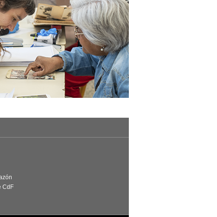
Razón
e CdF