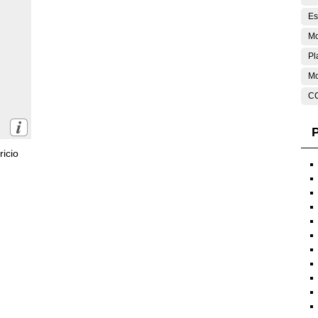
Es
Mo
Pl
M
C
P
icio