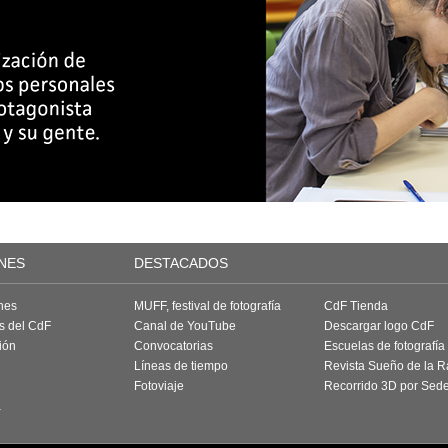
NES
DESTACADOS
nes
MUFF, festival de fotografía
CdF Tienda
as del CdF
Canal de YouTube
Descargar logo CdF
ión
Convocatorias
Escuelas de fotografía
Líneas de tiempo
Revista Sueño de la 
Fotoviaje
Recorrido 3D por Sed
a