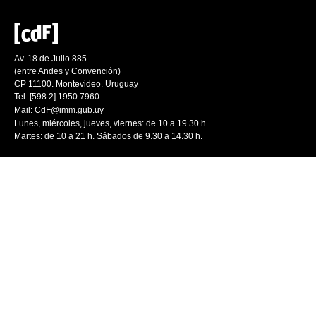
Av. 18 de Julio 885
(entre Andes y Convención)
CP 11100. Montevideo. Uruguay
Tel: [598 2] 1950 7960
Mail:
CdF@imm.gub.uy
Lunes, miércoles, jueves, viernes: de 10 a 19.30 h.
Martes: de 10 a 21 h. Sábados de 9.30 a 14.30 h.