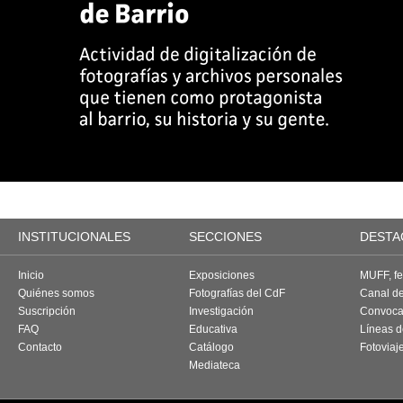
INSTITUCIONALES
SECCIONES
DESTA
Inicio
Exposiciones
MUFF, fes
Quiénes somos
Fotografías del CdF
Canal d
Suscripción
Investigación
Convoca
FAQ
Educativa
Líneas d
Contacto
Catálogo
Fotoviaj
Mediateca