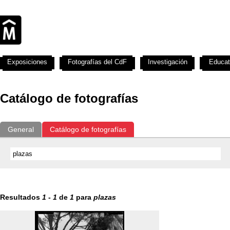
Exposiciones
Fotografías del CdF
Investigación
Educat
Catálogo de fotografías
General
Catálogo de fotografías
Resultados
1
-
1
de
1
para
plazas