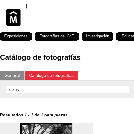
Exposiciones
Fotografías del CdF
Investigación
Educat
Catálogo de fotografías
General
Catálogo de fotografías
Resultados
1
-
1
de
1
para
plazas