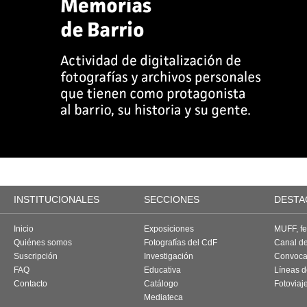
INSTITUCIONALES
SECCIONES
DESTA
Inicio
Exposiciones
MUFF, fes
Quiénes somos
Fotografías del CdF
Canal d
Suscripción
Investigación
Convoca
FAQ
Educativa
Líneas d
Contacto
Catálogo
Fotoviaj
Mediateca