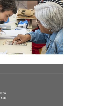
Razón
e CdF