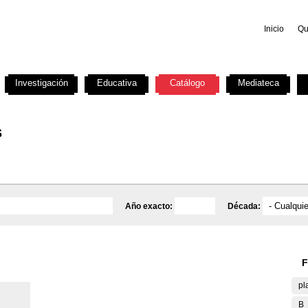
Inicio
Qu
Investigación
Educativa
Catálogo
Mediateca
s
Año exacto:
Década:
F
pl
B