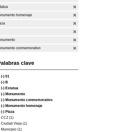
tatua
numento homenaje
aza
onumento
numento conmemorativo
alabras clave
(-)
01
(-)
B
(-)
Estatua
(-)
Monumento
(-)
Monumento conmemorativo
(-)
Monumento homenaje
(-)
Plaza
CCZ (1)
Ciudad Vieja (1)
Municipio (1)