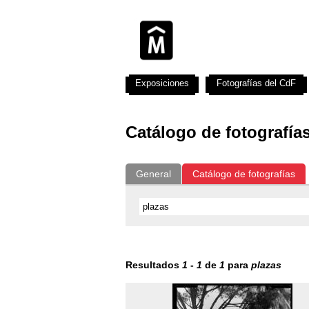
Exposiciones
Fotografías del CdF
Catálogo de fotografía
General
Catálogo de fotografías
Resultados
1
-
1
de
1
para
plazas