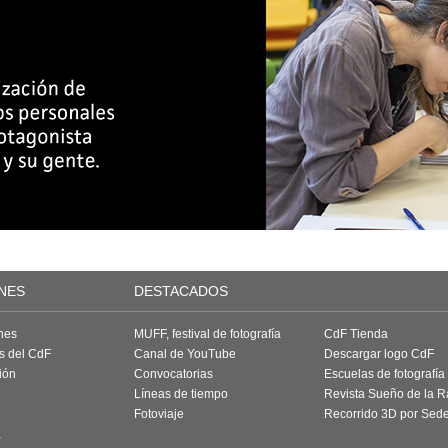
NES
DESTACADOS
nes
MUFF, festival de fotografía
CdF Tienda
as del CdF
Canal de YouTube
Descargar logo CdF
ión
Convocatorias
Escuelas de fotografía
Líneas de tiempo
Revista Sueño de la 
Fotoviaje
Recorrido 3D por Sed
a