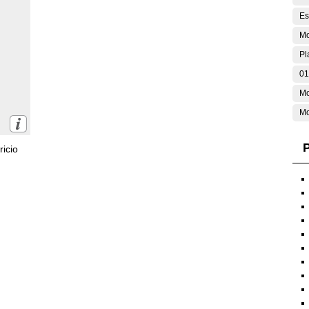
Es
Mo
Pl
01
M
Mo
P
icio