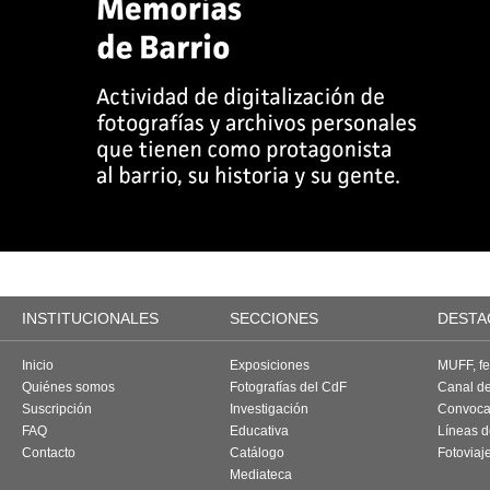
INSTITUCIONALES
SECCIONES
DESTA
Inicio
Exposiciones
MUFF, fes
Quiénes somos
Fotografías del CdF
Canal d
Suscripción
Investigación
Convoca
FAQ
Educativa
Líneas d
Contacto
Catálogo
Fotoviaj
Mediateca