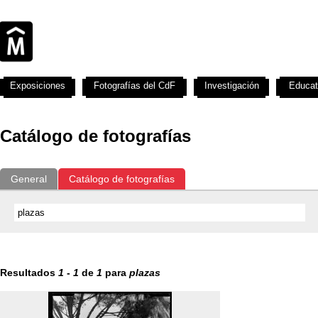
Exposiciones
Fotografías del CdF
Investigación
Educat
Catálogo de fotografías
General
Catálogo de fotografías
Resultados
1
-
1
de
1
para
plazas