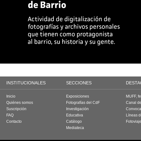
INSTITUCIONALES
SECCIONES
DESTA
Inicio
Exposiciones
MUFF, fes
Quiénes somos
Fotografías del CdF
Canal d
Suscripción
Investigación
Convoca
FAQ
Educativa
Líneas d
Contacto
Catálogo
Fotoviaj
Mediateca