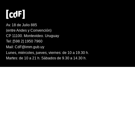
Av. 18 de Julio 885
(entre Andes y Convención)
CP 11100. Montevideo. Uruguay
Tel: [598 2] 1950 7960
Mail:
CdF@imm.gub.uy
Lunes, miércoles, jueves, viernes: de 10 a 19.30 h.
Martes: de 10 a 21 h. Sábados de 9.30 a 14.30 h.