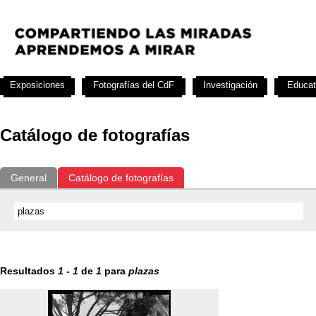
Exposiciones
Fotografías del CdF
Investigación
Educat
Catálogo de fotografías
General
Catálogo de fotografías
Resultados
1
-
1
de
1
para
plazas