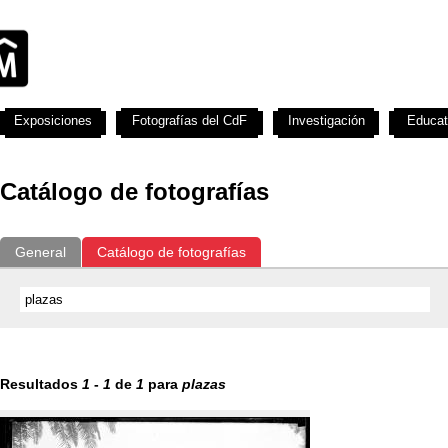
Exposiciones
Fotografías del CdF
Investigación
Educat
Catálogo de fotografías
General
Catálogo de fotografías
Resultados
1
-
1
de
1
para
plazas