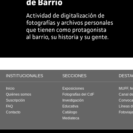
INSTITUCIONALES
SECCIONES
DESTA
Inicio
Exposiciones
MUFF, fes
Quiénes somos
Fotografías del CdF
Canal d
Suscripción
Investigación
Convoca
FAQ
Educativa
Líneas d
Contacto
Catálogo
Fotoviaj
Mediateca