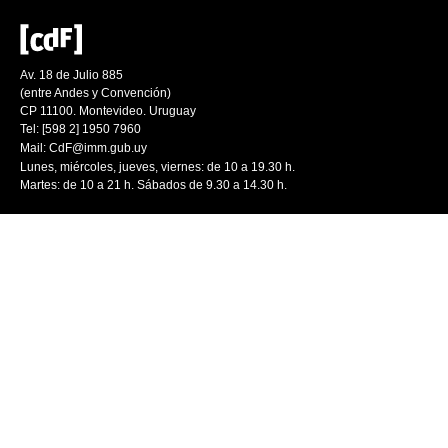
Av. 18 de Julio 885
(entre Andes y Convención)
CP 11100. Montevideo. Uruguay
Tel: [598 2] 1950 7960
Mail:
CdF@imm.gub.uy
Lunes, miércoles, jueves, viernes: de 10 a 19.30 h.
Martes: de 10 a 21 h. Sábados de 9.30 a 14.30 h.