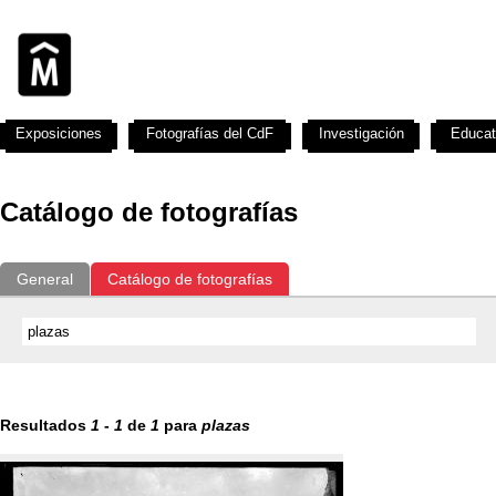
Exposiciones
Fotografías del CdF
Investigación
Educat
Catálogo de fotografías
General
Catálogo de fotografías
Resultados
1
-
1
de
1
para
plazas