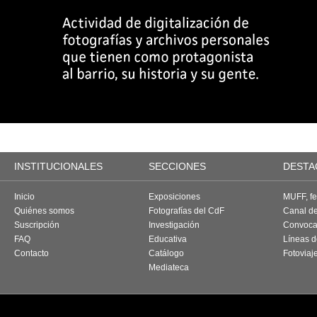
INSTITUCIONALES
SECCIONES
DESTA
Inicio
Exposiciones
MUFF, fes
Quiénes somos
Fotografías del CdF
Canal d
Suscripción
Investigación
Convoca
FAQ
Educativa
Líneas d
Contacto
Catálogo
Fotoviaj
Mediateca