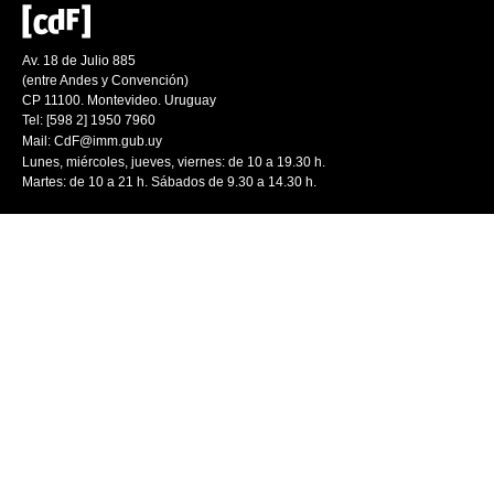
Av. 18 de Julio 885
(entre Andes y Convención)
CP 11100. Montevideo. Uruguay
Tel: [598 2] 1950 7960
Mail:
CdF@imm.gub.uy
Lunes, miércoles, jueves, viernes: de 10 a 19.30 h.
Martes: de 10 a 21 h. Sábados de 9.30 a 14.30 h.