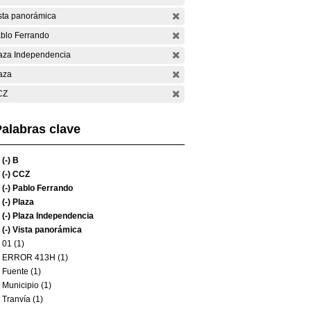
sta panorámica
blo Ferrando
aza Independencia
aza
CZ
alabras clave
(-)
B
(-)
CCZ
(-)
Pablo Ferrando
(-)
Plaza
(-)
Plaza Independencia
(-)
Vista panorámica
01 (1)
ERROR 413H (1)
Fuente (1)
Municipio (1)
Tranvía (1)