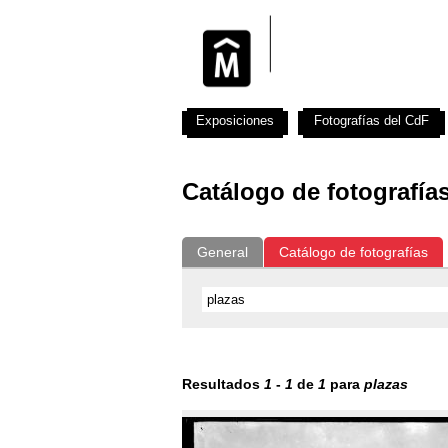
Exposiciones
Fotografías del CdF
Catálogo de fotografía
General
Catálogo de fotografías
Resultados
1
-
1
de
1
para
plazas