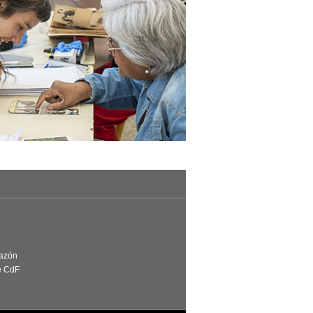
Razón
e CdF