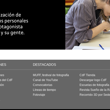
NES
DESTACADOS
nes
MUFF, festival de fotografía
CdF Tienda
as del CdF
Canal de YouTube
Descargar logo CdF
ión
Convocatorias
Escuelas de fotografía
Líneas de tiempo
Revista Sueño de la 
Fotoviaje
Recorrido 3D por Sed
a