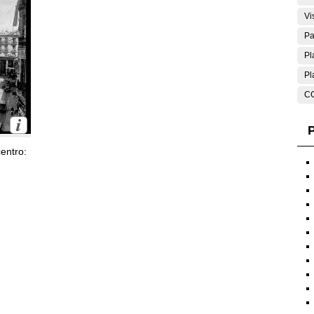
Vi
Pa
Pl
Pl
C
P
entro: