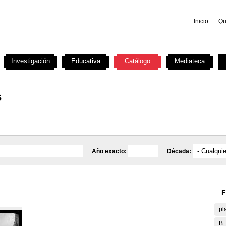
Inicio
Qu
Investigación
Educativa
Catálogo
Mediateca
s
Año exacto:
Década:
F
pl
B