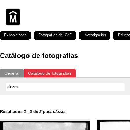
Exposiciones
Fotografías del CdF
Investigación
Educat
Catálogo de fotografías
General
Catálogo de fotografías
Resultados
1
-
2
de
2
para
plazas