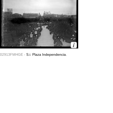
02913FMHGE -
S.i. Plaza Independencia.