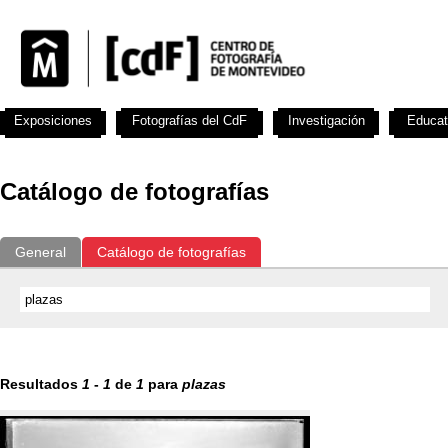
Exposiciones
Fotografías del CdF
Investigación
Educat
Catálogo de fotografías
General
Catálogo de fotografías
Resultados
1
-
1
de
1
para
plazas