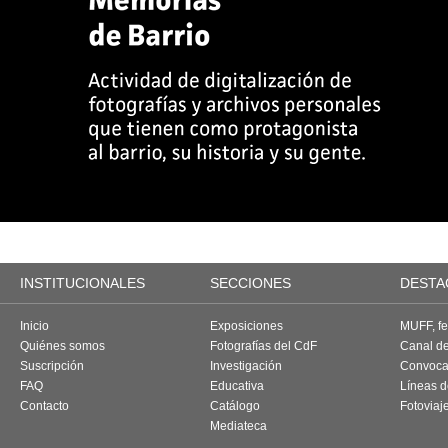
INSTITUCIONALES
SECCIONES
DESTA
Inicio
Exposiciones
MUFF, fes
Quiénes somos
Fotografías del CdF
Canal d
Suscripción
Investigación
Convoca
FAQ
Educativa
Líneas d
Contacto
Catálogo
Fotoviaj
Mediateca