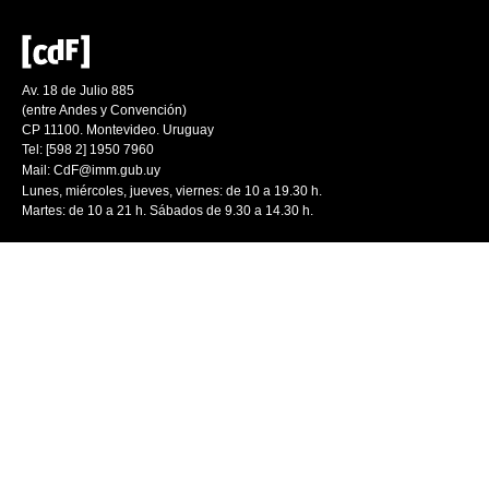
Av. 18 de Julio 885
(entre Andes y Convención)
CP 11100. Montevideo. Uruguay
Tel: [598 2] 1950 7960
Mail:
CdF@imm.gub.uy
Lunes, miércoles, jueves, viernes: de 10 a 19.30 h.
Martes: de 10 a 21 h. Sábados de 9.30 a 14.30 h.