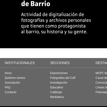
INSTITUCIONALES
SECCIONES
DESTA
Inicio
Exposiciones
MUFF, fes
Quiénes somos
Fotografías del CdF
Canal d
Suscripción
Investigación
Convoca
FAQ
Educativa
Líneas d
Contacto
Catálogo
Fotoviaj
Mediateca