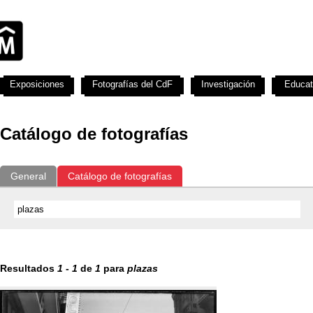
Exposiciones
Fotografías del CdF
Investigación
Educat
Catálogo de fotografías
General
Catálogo de fotografías
Resultados
1
-
1
de
1
para
plazas