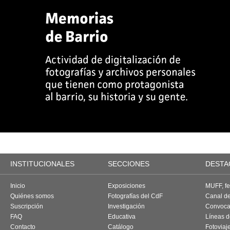
INSTITUCIONALES
SECCIONES
DESTA
Inicio
Exposiciones
MUFF, fes
Quiénes somos
Fotografías del CdF
Canal d
Suscripción
Investigación
Convoca
FAQ
Educativa
Líneas d
Contacto
Catálogo
Fotoviaj