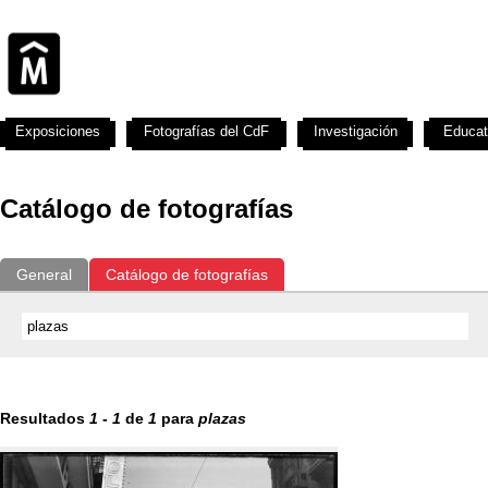
Exposiciones
Fotografías del CdF
Investigación
Educat
Catálogo de fotografías
General
Catálogo de fotografías
Resultados
1
-
1
de
1
para
plazas