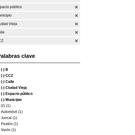
pacio público
nicipio
udad Vieja
lle
CZ
alabras clave
(-)
B
(-)
CCZ
(-)
Calle
(-)
Ciudad Vieja
(-)
Espacio público
(-)
Municipio
01 (1)
Automóvil (1)
Juncal (1)
Peatón (1)
Varón (1)