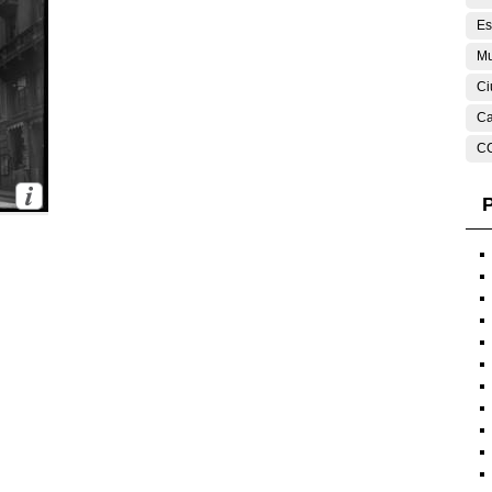
Es
Mu
Ci
Ca
C
P