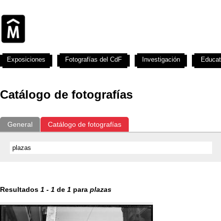
Exposiciones
Fotografías del CdF
Investigación
Educat
Catálogo de fotografías
General
Catálogo de fotografías
Resultados
1
-
1
de
1
para
plazas