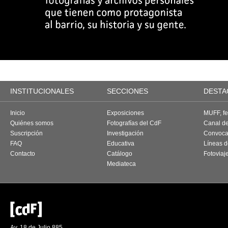
INSTITUCIONALES
SECCIONES
DESTA
Inicio
Exposiciones
MUFF, fes
Quiénes somos
Fotografías del CdF
Canal d
Suscripción
Investigación
Convoca
FAQ
Educativa
Líneas d
Contacto
Catálogo
Fotoviaj
Mediateca
Av. 18 de Julio 885