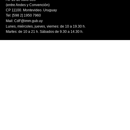
(entre Andes y Convención)
CP 11100. Montevideo. Uruguay
Tel: [598 2] 1950 7960
Mail:
CdF@imm.gub.uy
Lunes, miércoles, jueves, viernes: de 10 a 19.30 h.
Martes: de 10 a 21 h. Sábados de 9.30 a 14.30 h.