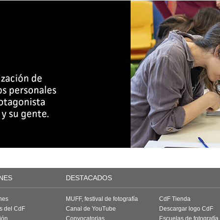
NES
DESTACADOS
nes
MUFF, festival de fotografía
CdF Tienda
as del CdF
Canal de YouTube
Descargar logo CdF
ión
Convocatorias
Escuelas de fotografía