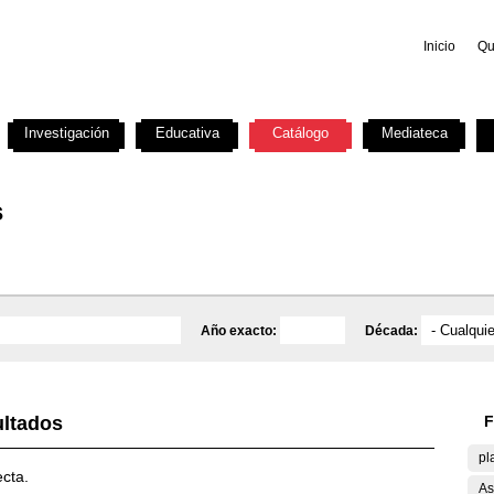
Inicio
Qu
Investigación
Educativa
Catálogo
Mediateca
s
Año exacto:
Década:
ultados
F
pl
ecta.
As