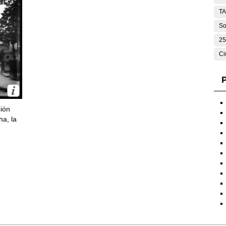
T
So
25
Ci
P
ción
ha, la