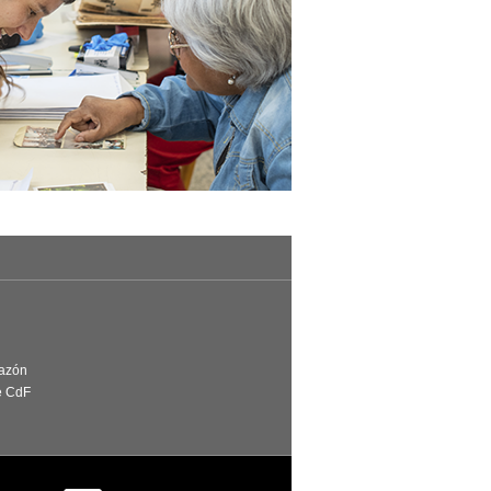
Razón
e CdF