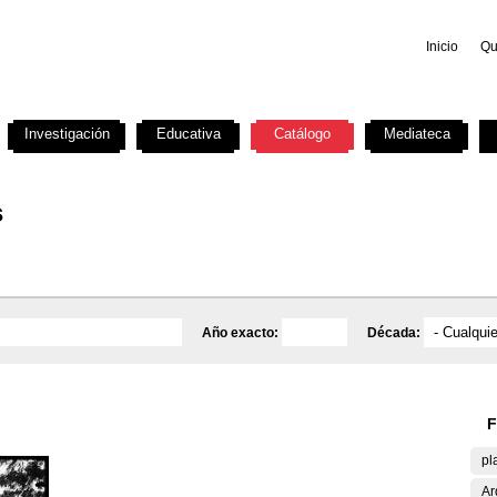
Inicio
Qu
Investigación
Educativa
Catálogo
Mediateca
s
Año exacto:
Década:
F
pl
Ar