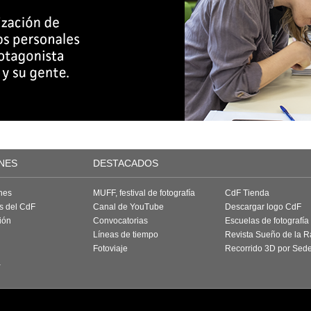
NES
DESTACADOS
nes
MUFF, festival de fotografía
CdF Tienda
as del CdF
Canal de YouTube
Descargar logo CdF
ión
Convocatorias
Escuelas de fotografía
Líneas de tiempo
Revista Sueño de la 
Fotoviaje
Recorrido 3D por Sed
a