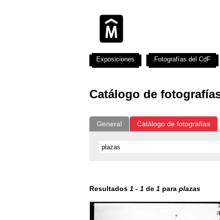
Exposiciones
Fotografías del CdF
Catálogo de fotografía
General
Catálogo de fotografías
Resultados
1
-
1
de
1
para
plazas