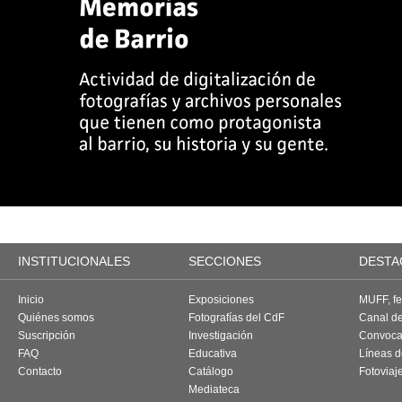
INSTITUCIONALES
SECCIONES
DESTA
Inicio
Exposiciones
MUFF, fes
Quiénes somos
Fotografías del CdF
Canal d
Suscripción
Investigación
Convoca
FAQ
Educativa
Líneas d
Contacto
Catálogo
Fotoviaj
Mediateca