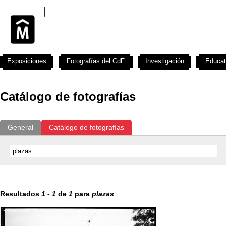
Exposiciones
Fotografías del CdF
Investigación
Educat
Catálogo de fotografías
General
Catálogo de fotografías
Resultados
1
-
1
de
1
para
plazas