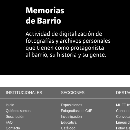
INSTITUCIONALES
SECCIONES
DESTA
Inicio
Exposiciones
MUFF, fes
Quiénes somos
Fotografías del CdF
Canal d
Suscripción
Investigación
Convoca
FAQ
Educativa
Líneas d
Contacto
Catálogo
Fotoviaj