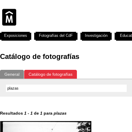
Exposiciones
Fotografías del CdF
Investigación
Educat
Catálogo de fotografías
General
Catálogo de fotografías
Resultados
1
-
1
de
1
para
plazas