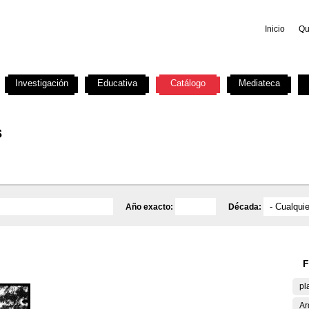
Inicio
Qu
Investigación
Educativa
Catálogo
Mediateca
s
Año exacto:
Década:
F
pl
Ar