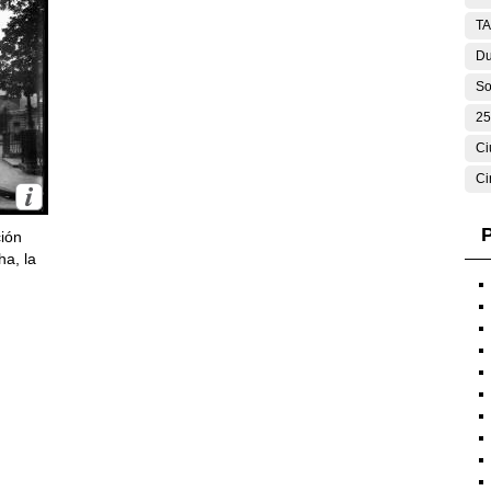
T
Du
So
25
Ci
Ci
P
ción
ha, la