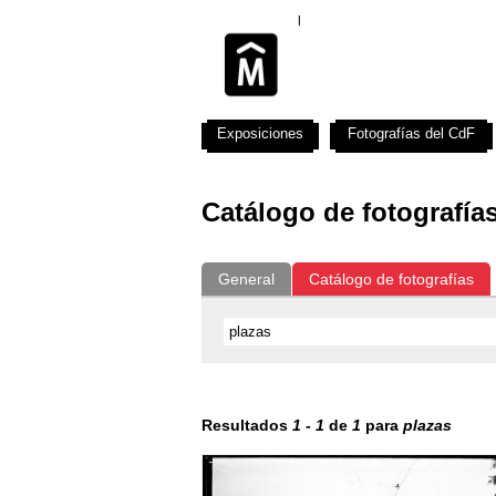
Exposiciones
Fotografías del CdF
Catálogo de fotografía
General
Catálogo de fotografías
Resultados
1
-
1
de
1
para
plazas