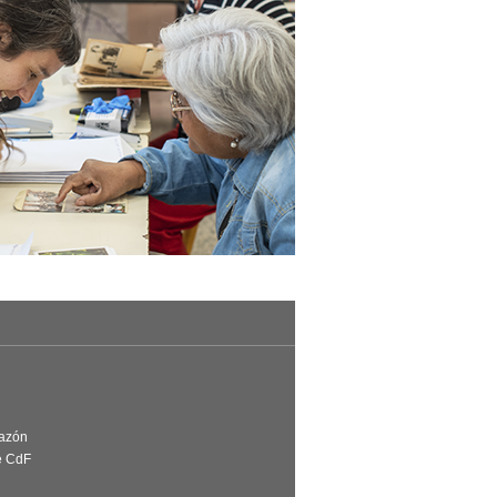
Razón
e CdF