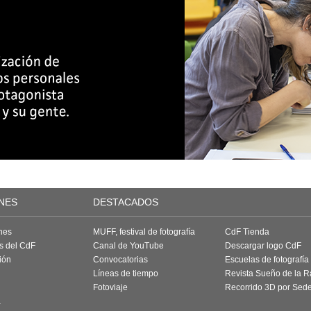
NES
DESTACADOS
nes
MUFF, festival de fotografía
CdF Tienda
as del CdF
Canal de YouTube
Descargar logo CdF
ión
Convocatorias
Escuelas de fotografía
Líneas de tiempo
Revista Sueño de la 
Fotoviaje
Recorrido 3D por Sed
a