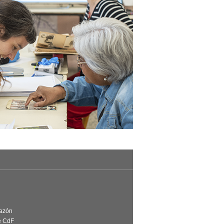
Razón
e CdF