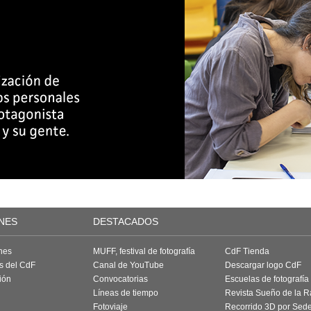
NES
DESTACADOS
nes
MUFF, festival de fotografía
CdF Tienda
as del CdF
Canal de YouTube
Descargar logo CdF
ión
Convocatorias
Escuelas de fotografía
Líneas de tiempo
Revista Sueño de la 
Fotoviaje
Recorrido 3D por Sed