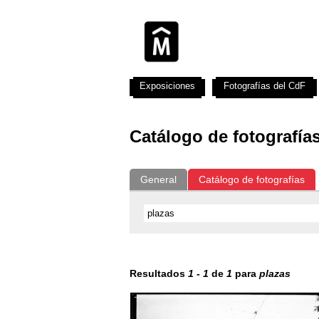
Exposiciones
Fotografías del CdF
Catálogo de fotografía
General
Catálogo de fotografías
Resultados
1
-
1
de
1
para
plazas