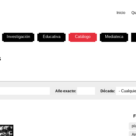
Inicio
Qu
Investigación
Educativa
Catálogo
Mediateca
s
Año exacto:
Década:
F
pl
Ar