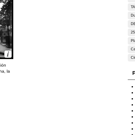
T
Du
DE
25
Pl
Ca
Ci
ción
ha, la
P