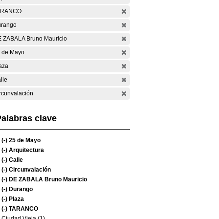
ARANCO
rango
 ZABALA Bruno Mauricio
 de Mayo
aza
lle
rcunvalación
alabras clave
(-)
25 de Mayo
(-)
Arquitectura
(-)
Calle
(-)
Circunvalación
(-)
DE ZABALA Bruno Mauricio
(-)
Durango
(-)
Plaza
(-)
TARANCO
Ciudad Vieja (1)