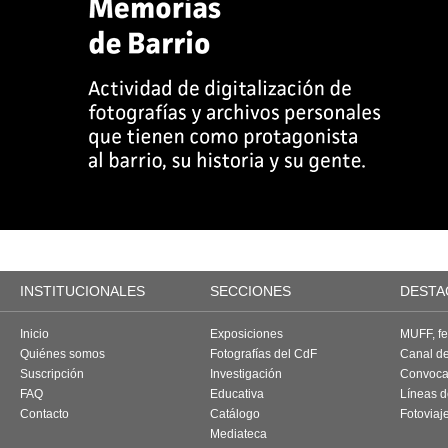
INSTITUCIONALES
SECCIONES
DESTA
Inicio
Exposiciones
MUFF, fes
Quiénes somos
Fotografías del CdF
Canal d
Suscripción
Investigación
Convoca
FAQ
Educativa
Líneas d
Contacto
Catálogo
Fotoviaj
Mediateca