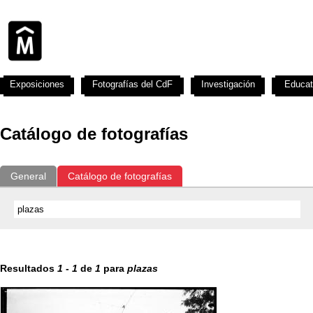
Exposiciones
Fotografías del CdF
Investigación
Educat
Catálogo de fotografías
General
Catálogo de fotografías
Resultados
1
-
1
de
1
para
plazas