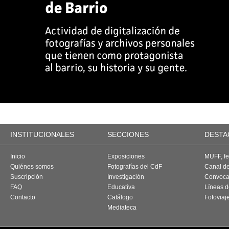
INSTITUCIONALES
SECCIONES
DESTA
Inicio
Exposiciones
MUFF, fes
Quiénes somos
Fotografías del CdF
Canal d
Suscripción
Investigación
Convoca
FAQ
Educativa
Líneas d
Contacto
Catálogo
Fotoviaj
Mediateca