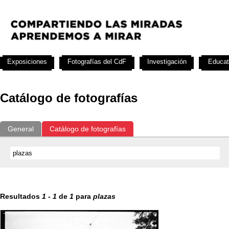
Exposiciones
Fotografías del CdF
Investigación
Educat
Catálogo de fotografías
General
Catálogo de fotografías
Resultados
1
-
1
de
1
para
plazas