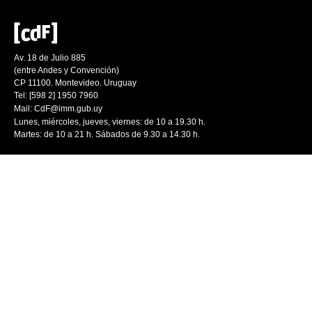
Av. 18 de Julio 885
(entre Andes y Convención)
CP 11100. Montevideo. Uruguay
Tel: [598 2] 1950 7960
Mail:
CdF@imm.gub.uy
Lunes, miércoles, jueves, viernes: de 10 a 19.30 h.
Martes: de 10 a 21 h. Sábados de 9.30 a 14.30 h.