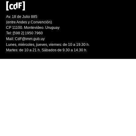
Av. 18 de Julio 885
(entre Andes y Convención)
CP 11100. Montevideo. Uruguay
Tel: [598 2] 1950 7960
Mail:
CdF@imm.gub.uy
Lunes, miércoles, jueves, viernes: de 10 a 19.30 h.
Martes: de 10 a 21 h. Sábados de 9.30 a 14.30 h.