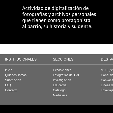
INSTITUCIONALES
SECCIONES
DESTA
Inicio
Exposiciones
MUFF, fes
Quiénes somos
Fotografías del CdF
Canal d
Suscripción
Investigación
Convoca
FAQ
Educativa
Líneas d
Contacto
Catálogo
Fotoviaj
Mediateca