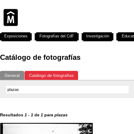
Exposiciones
Fotografías del CdF
Investigación
Educat
Catálogo de fotografías
General
Catálogo de fotografías
Resultados
1
-
1
de
1
para
plazas