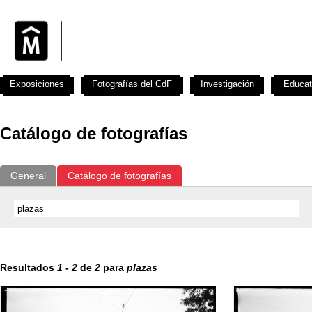
Exposiciones
Fotografías del CdF
Investigación
Educat
Catálogo de fotografías
General
Catálogo de fotografías
Resultados
1
-
2
de
2
para
plazas