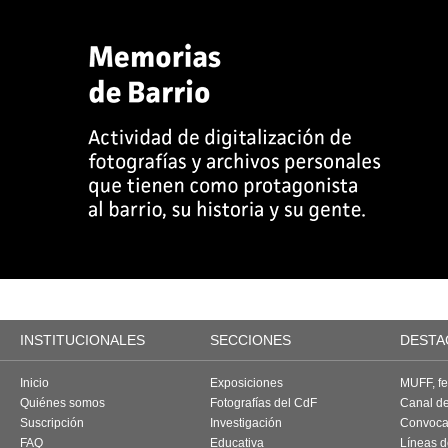
INSTITUCIONALES
SECCIONES
DESTA
Inicio
Exposiciones
MUFF, fes
Quiénes somos
Fotografías del CdF
Canal d
Suscripción
Investigación
Convoca
FAQ
Educativa
Líneas d