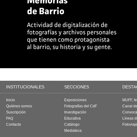
INSTITUCIONALES
SECCIONES
DESTA
Inicio
Exposiciones
MUFF, fes
Quiénes somos
Fotografías del CdF
Canal d
Suscripción
Investigación
Convoca
FAQ
Educativa
Líneas d
Contacto
Catálogo
Fotoviaj
Mediateca