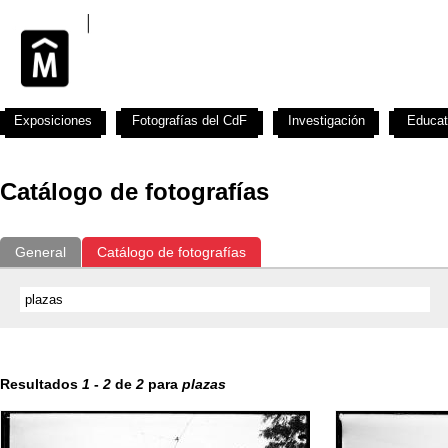
Exposiciones
Fotografías del CdF
Investigación
Educat
Catálogo de fotografías
General
Catálogo de fotografías
Resultados
1
-
2
de
2
para
plazas