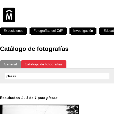
Exposiciones
Fotografías del CdF
Investigación
Educat
Catálogo de fotografías
General
Catálogo de fotografías
Resultados
1
-
1
de
1
para
plazas