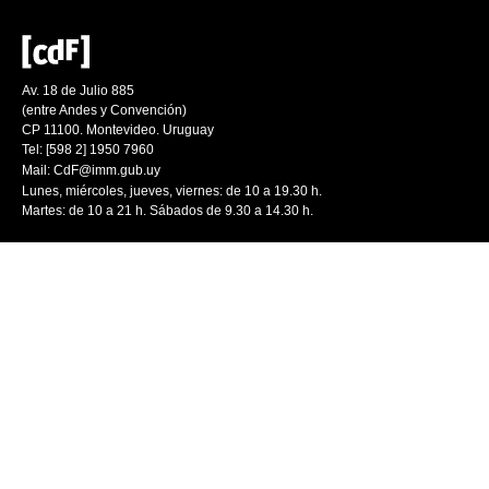
Av. 18 de Julio 885
(entre Andes y Convención)
CP 11100. Montevideo. Uruguay
Tel: [598 2] 1950 7960
Mail:
CdF@imm.gub.uy
Lunes, miércoles, jueves, viernes: de 10 a 19.30 h.
Martes: de 10 a 21 h. Sábados de 9.30 a 14.30 h.