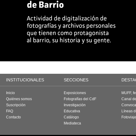
INSTITUCIONALES
SECCIONES
DESTA
Inicio
Exposiciones
MUFF, fes
Quiénes somos
Fotografías del CdF
Canal d
Suscripción
Investigación
Convoca
FAQ
Educativa
Líneas d
Contacto
Catálogo
Fotoviaj
Mediateca