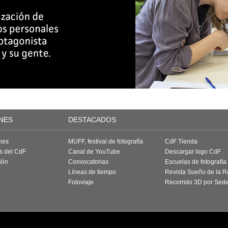
NES
DESTACADOS
nes
MUFF, festival de fotografía
CdF Tienda
as del CdF
Canal de YouTube
Descargar logo CdF
ión
Convocatorias
Escuelas de fotografía
Líneas de tiempo
Revista Sueño de la 
Fotoviaje
Recorrido 3D por Sed
a