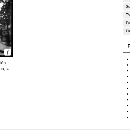
So
T
Pa
Pl
P
ción
ha, la