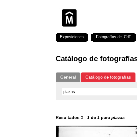
Exposiciones
Fotografías del CdF
Catálogo de fotografía
General
Catálogo de fotografías
Resultados
1
-
1
de
1
para
plazas