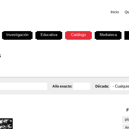
Inicio
Qu
Investigación
Educativa
Catálogo
Mediateca
s
Año exacto:
Década:
F
pl
Ar