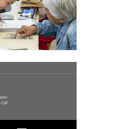
Razón
e CdF