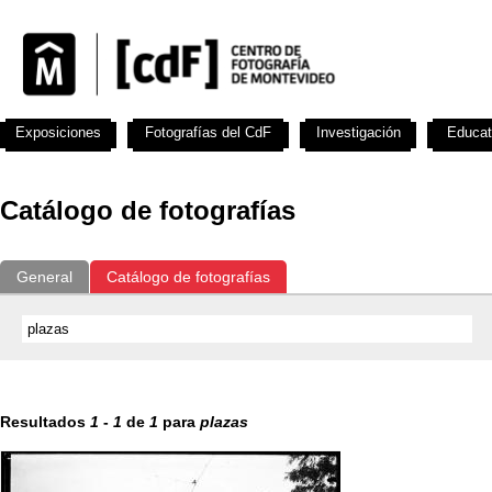
Exposiciones
Fotografías del CdF
Investigación
Educat
Catálogo de fotografías
General
Catálogo de fotografías
Resultados
1
-
1
de
1
para
plazas