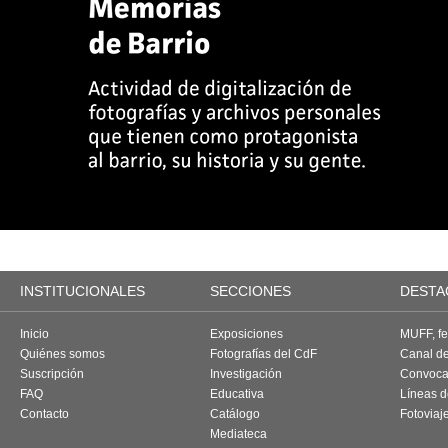
INSTITUCIONALES
SECCIONES
DESTA
Inicio
Exposiciones
MUFF, fes
Quiénes somos
Fotografías del CdF
Canal d
Suscripción
Investigación
Convoca
FAQ
Educativa
Líneas d
Contacto
Catálogo
Fotoviaj
Mediateca