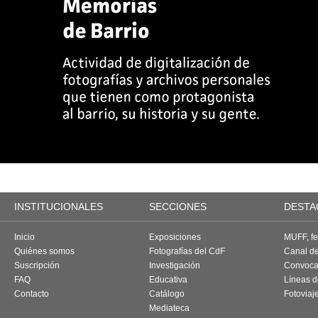
INSTITUCIONALES
SECCIONES
DESTA
Inicio
Exposiciones
MUFF, fes
Quiénes somos
Fotografías del CdF
Canal d
Suscripción
Investigación
Convoca
FAQ
Educativa
Líneas d
Contacto
Catálogo
Fotoviaj
Mediateca