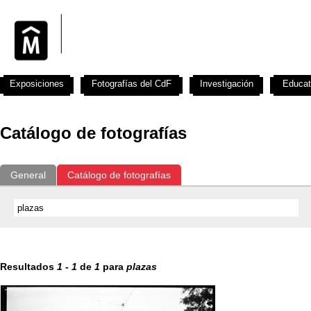
Exposiciones
Fotografías del CdF
Investigación
Educat
Catálogo de fotografías
General
Catálogo de fotografías
Resultados
1
-
1
de
1
para
plazas