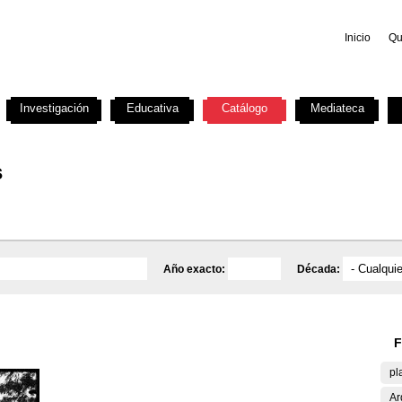
Inicio
Qu
Investigación
Educativa
Catálogo
Mediateca
s
Año exacto:
Década:
F
pl
Ar