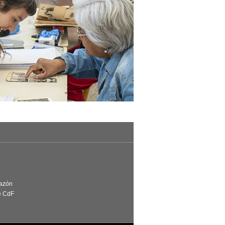
Razón
e CdF