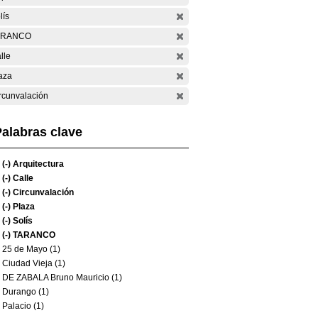
lís
ARANCO
lle
aza
rcunvalación
alabras clave
(-)
Arquitectura
(-)
Calle
(-)
Circunvalación
(-)
Plaza
(-)
Solís
(-)
TARANCO
25 de Mayo (1)
Ciudad Vieja (1)
DE ZABALA Bruno Mauricio (1)
Durango (1)
Palacio (1)