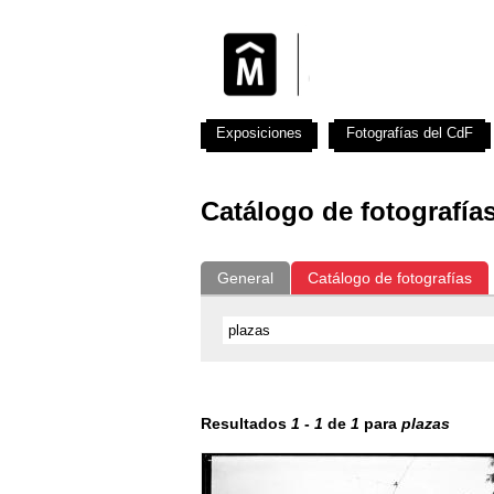
Exposiciones
Fotografías del CdF
Catálogo de fotografía
General
Catálogo de fotografías
Resultados
1
-
1
de
1
para
plazas