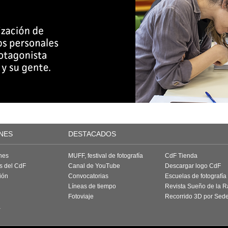
NES
DESTACADOS
nes
MUFF, festival de fotografía
CdF Tienda
as del CdF
Canal de YouTube
Descargar logo CdF
ión
Convocatorias
Escuelas de fotografía
Líneas de tiempo
Revista Sueño de la 
Fotoviaje
Recorrido 3D por Sed
a