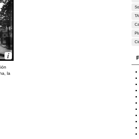
So
T
Ca
Pl
Ci
P
ción
ha, la