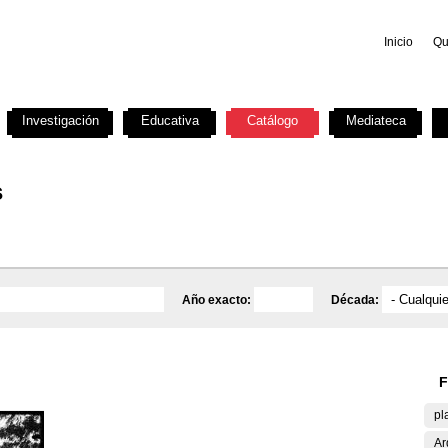
Inicio
Qu
Investigación
Educativa
Catálogo
Mediateca
s
Año exacto:
Década:
F
pl
Ar