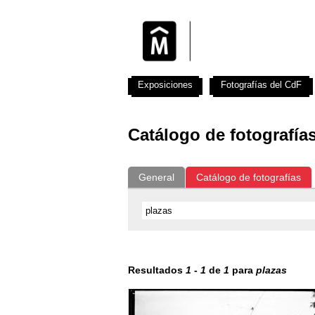
Exposiciones
Fotografías del CdF
Catálogo de fotografía
General
Catálogo de fotografías
Resultados
1
-
1
de
1
para
plazas