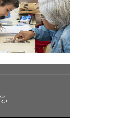
Razón
e CdF