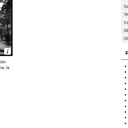
So
T
Ca
DE
25
P
ción
ha, la