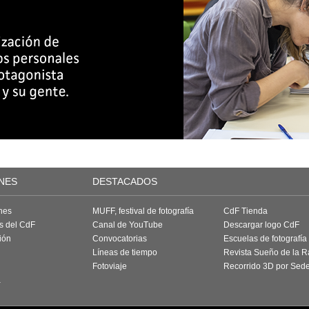
NES
DESTACADOS
nes
MUFF, festival de fotografía
CdF Tienda
as del CdF
Canal de YouTube
Descargar logo CdF
ión
Convocatorias
Escuelas de fotografía
Líneas de tiempo
Revista Sueño de la 
Fotoviaje
Recorrido 3D por Sed
a