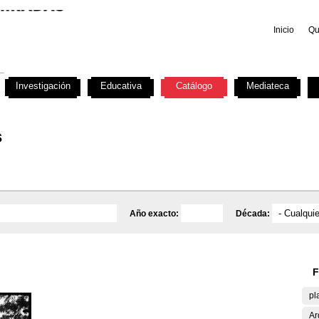
Inicio
Qu
Investigación
Educativa
Catálogo
Mediateca
s
Año exacto:
Década:
F
pl
Ar