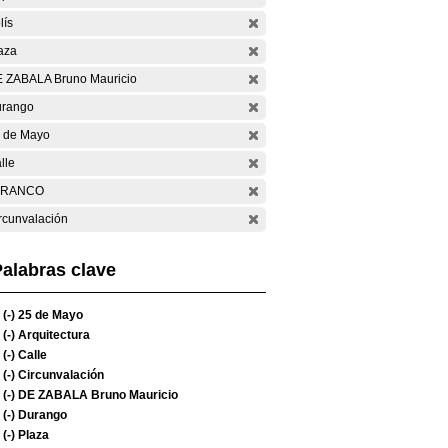
lís
aza
 ZABALA Bruno Mauricio
rango
 de Mayo
lle
ARANCO
rcunvalación
alabras clave
(-)
25 de Mayo
(-)
Arquitectura
(-)
Calle
(-)
Circunvalación
(-)
DE ZABALA Bruno Mauricio
(-)
Durango
(-)
Plaza