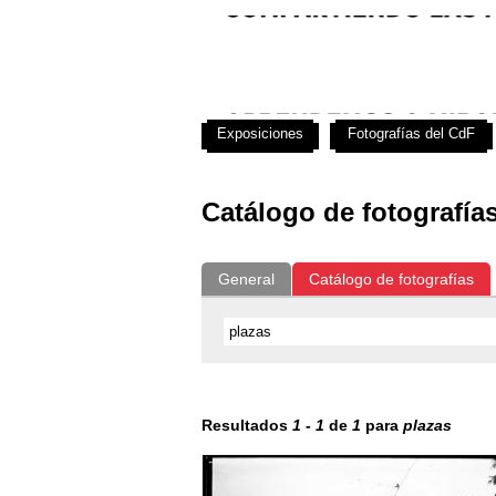
Exposiciones
Fotografías del CdF
Catálogo de fotografía
General
Catálogo de fotografías
Resultados
1
-
1
de
1
para
plazas